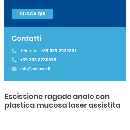
CLICCA QUI
Contatti
Telefono:
+39 039 2022801
+39 338 3230690
info@pmlaser.it
Escissione ragade anale con
plastica mucosa laser assistita