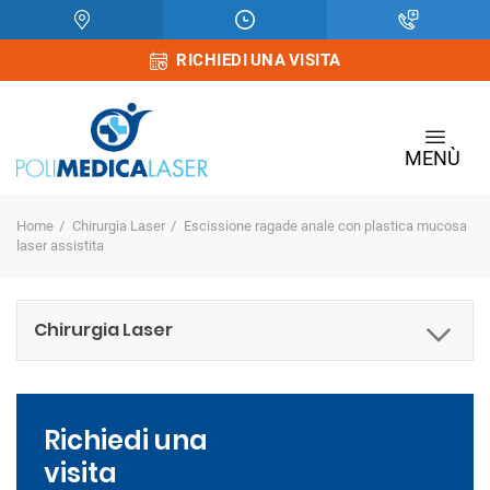
RICHIEDI UNA VISITA
MENÙ
Home
Chirurgia Laser
Escissione ragade anale con plastica mucosa
laser assistita
Chirurgia Laser
Richiedi una
visita