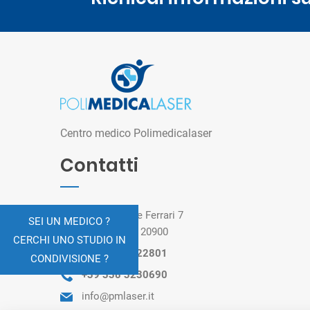
Centro medico Polimedicalaser
Contatti
Via Giuseppe Ferrari 7
SEI UN MEDICO ?
Monza (MB) 20900
CERCHI UNO STUDIO IN
+39 039 2022801
CONDIVISIONE ?
+39 338 3230690
info@pmlaser.it