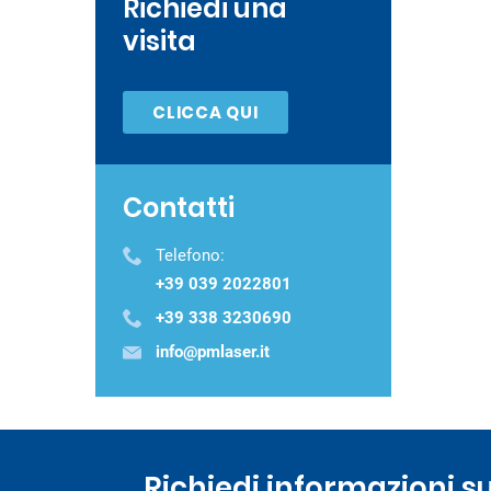
Richiedi una
visita
CLICCA QUI
Contatti
Telefono:
+39 039 2022801
+39 338 3230690
info@pmlaser.it
Richiedi informazioni su